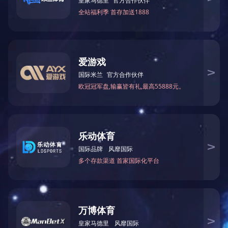
工程案例
进一步了解

国内案例
国外案例
关于我们

关于我们
进一步了解

公司简介
爱游戏平台
荣誉资质
发展历程