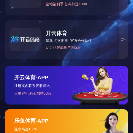
合作品牌
联系我们
020-87566596
解决方案
您现在的位置：
爱游戏平台-爱游戏(中国)一站式服务平台
/
关于BOSS
/
分支组网及移动办公
解决方案
全部分类
